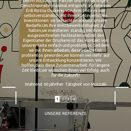
selten vor,dass ein Partner unseren wichtigen
Gesichtspunkte maximal entspricht.Im Falle von
Érdi Rózsa Duckerei von ihrer Seite es war
selbstverständlich. Mit ihren kontinuerlichen
Investitionen sie betrachten absolut unsere
Bedarfe.Um Ihre Wettbewerbsfahigkeit zu
halten,sie investieren ständig, Mit ihren
ausgezeichneten Fachleuten und mit den
Eigentümer der Druckerei ist das Kontakt von
unserer Seite einfach und problemlos. Seitdem
wir mit Ihnen arbeiten, dieses Gebiet ist
problemlos geworden,wir können viel mehr auf
unsere Entwicklung konzentrieren. Wir
hoffen,dass diese Zusammenarbeit für längere
Zeit bleibt,wir wünschen Ihnen viel Erfolg auch
für die Zukunft!
Wahrend 60 jähriher Tätigkeit von Müszaki
1
2
3
4
UNSERE REFERENZE