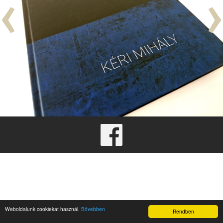
‹
›
Weboldalunk cookiekat használ.
Bővebben
Rendben