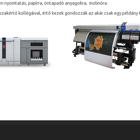
n nyomtatás, papírra, öntapadó anyagokra, molinóra.
szakértő kollégáival, értő kezek gondozzák az akár csak egy példány t
 Telefon: 06-23-373-657 E-mail: info@rozsanyomda.hu
adatkezel