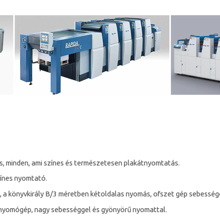
s, minden, ami színes és természetesen plakátnyomtatás.
ínes nyomtató.
, a könyvkirály B/3 méretben kétoldalas nyomás, ofszet gép sebesség
 nyomógép, nagy sebességgel és gyönyörű nyomattal.