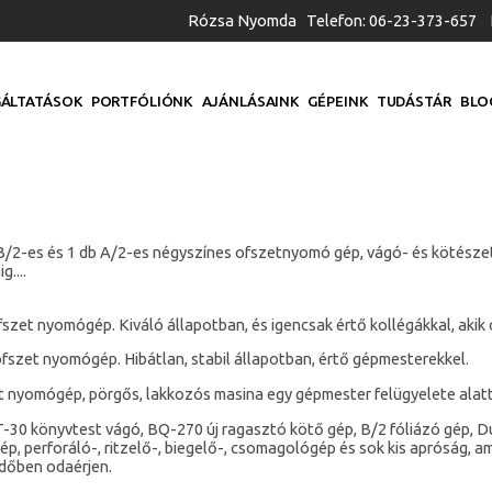
Rózsa Nyomda Telefon: 06-23-373-657 
ÁLTATÁSOK
PORTFÓLIÓNK
AJÁNLÁSAINK
GÉPEINK
TUDÁSTÁR
BLO
/2-es és 1 db A/2-es négyszínes ofszetnyomó gép, vágó- és kötészet
....
et nyomógép. Kiváló állapotban, és igencsak értő kollégákkal, akik c
szet nyomógép. Hibátlan, stabil állapotban, értő gépmesterekkel.
 nyomógép, pörgős, lakkozós masina egy gépmester felügyelete alatt
30 könyvtest vágó, BQ-270 új ragasztó kötő gép, B/2 fóliázó gép, Dup
gép, perforáló-, ritzelő-, biegelő-, csomagológép és sok kis apróság, 
időben odaérjen.