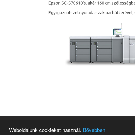
Epson SC-S70610's, akár 160 cm szélességbe
Egy igazi ofszetnyomda szakmai hátterével, 
Rózsa Nyomda
Weboldalunk cookiekat használ.
Bővebben