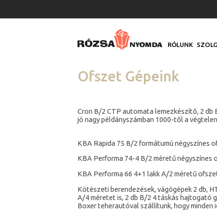
RÓLUNK
SZOLG
Ofszet Gépeink
Cron B/2 CTP automata lemezkészítő, 2 db B
jó nagy példányszámban 1000-től a végtelenig
KBA Rapida 75 B/2 formátumú négyszínes ofsz
KBA Performa 74-4 B/2 méretű négyszínes of
KBA Performa 66 4+1 lakk A/2 méretű ofszet
Kötészeti berendezések, vágógépek 2 db, HT-
A/4 méretet is, 2 db B/2 4 táskás hajtogató 
Boxer teherautóval szállítunk, hogy minden 