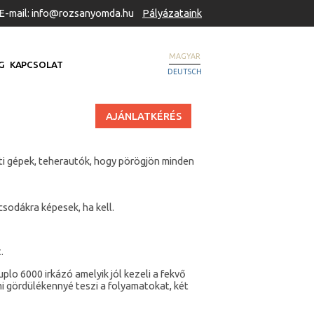
E-mail: info@rozsanyomda.hu
Pályázataink
MAGYAR
G
KAPCSOLAT
DEUTSCH
AJÁNLATKÉRÉS
i gépek, teherautók, hogy pörögjön minden
sodákra képesek, ha kell.
.
lo 6000 irkázó amelyik jól kezeli a fekvő
ami gördülékennyé teszi a folyamatokat, két