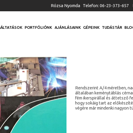
Rózsa Nyomda Telefon: 06-23-373-657 
ÁLTATÁSOK
PORTFÓLIÓNK
AJÁNLÁSAINK
GÉPEINK
TUDÁSTÁR
BLO
Rendszerint A/4 méretben, n
általában keménytáblás cérna
fém ikerspirállal és áttetsző f
hogy sokáig tart az előkészít
végére már mindenki nagyon tür