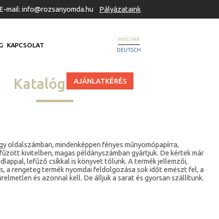
E-mail: info@rozsanyomda.hu
Pályázataink
MAGYAR
G
KAPCSOLAT
DEUTSCH
Katalógusok
AJÁNLATKÉRÉS
agy oldalszámban, mindenképpen fényes műnyomópapírra,
fűzött kivitelben, magas példányszámban gyártjuk. De kértek már
edlappal, lefűző csíkkal is könyvet tőlünk. A termék jellemzői,
és, a rengeteg termék nyomdai feldolgozása sok időt emészt fel, a
elmetlen és azonnal kell. De álljuk a sarat és gyorsan szállítunk.