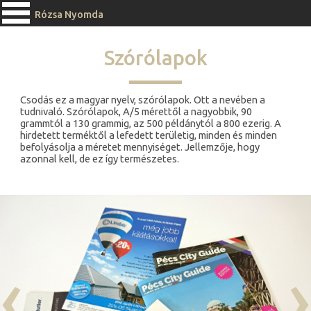
Rózsa Nyomda
Szórólapok
Csodás ez a magyar nyelv, szórólapok. Ott a nevében a
tudnivaló. Szórólapok, A/5 mérettől a nagyobbik, 90
grammtól a 130 grammig, az 500 példánytól a 800 ezerig. A
hirdetett terméktől a lefedett területig, minden és minden
befolyásolja a méretet mennyiséget. Jellemzője, hogy
azonnal kell, de ez így természetes.
‹
›