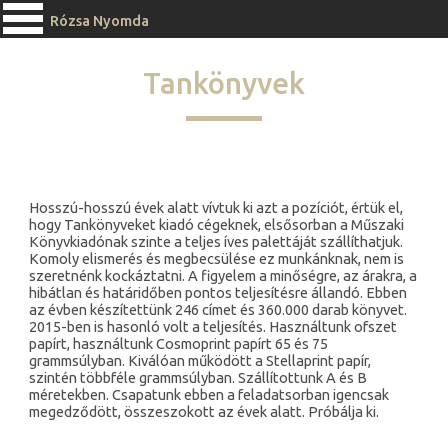
Rózsa Nyomda
Tankönyvek
Hosszú-hosszú évek alatt vívtuk ki azt a pozíciót, értük el,
hogy Tankönyveket kiadó cégeknek, elsősorban a Műszaki
Könyvkiadónak szinte a teljes íves palettáját szállíthatjuk.
Komoly elismerés és megbecsülése ez munkánknak, nem is
szeretnénk kockáztatni. A figyelem a minőségre, az árakra, a
hibátlan és határidőben pontos teljesítésre állandó. Ebben
az évben készítettünk 246 címet és 360.000 darab könyvet.
2015-ben is hasonló volt a teljesítés. Használtunk ofszet
papírt, használtunk Cosmoprint papírt 65 és 75
grammsúlyban. Kiválóan működött a Stellaprint papír,
szintén többféle grammsúlyban. Szállítottunk A és B
méretekben. Csapatunk ebben a feladatsorban igencsak
megedződött, összeszokott az évek alatt. Próbálja ki.