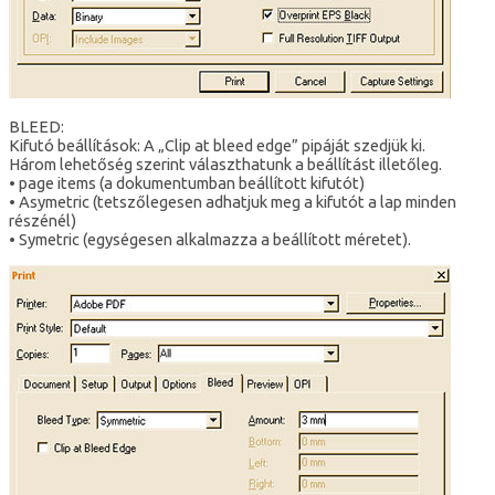
BLEED:
Kifutó beállítások: A „Clip at bleed edge” pipáját szedjük ki.
Három lehetőség szerint választhatunk a beállítást illetőleg.
• page items (a dokumentumban beállított kifutót)
• Asymetric (tetszőlegesen adhatjuk meg a kifutót a lap minden
részénél)
• Symetric (egységesen alkalmazza a beállított méretet).