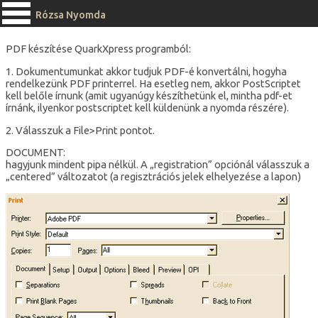
Rózsa Nyomda
PDF készítése QuarkXpress programból:
1. Dokumentumunkat akkor tudjuk PDF-é konvertálni, hogyha
rendelkezünk PDF printerrel. Ha esetleg nem, akkor PostScriptet
kell belőle írnunk (amit ugyanúgy készíthetünk el, mintha pdf-et
írnánk, ilyenkor postscriptet kell küldenünk a nyomda részére).
2. Válasszuk a File>Print pontot.
DOCUMENT:
hagyjunk mindent pipa nélkül. A „registration” opciónál válasszuk a
„centered” változatot (a regisztrációs jelek elhelyezése a lapon)